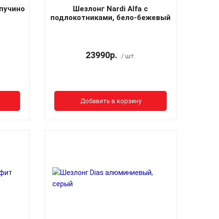
апучино
Шезлонг Nardi Alfa с
подлокотниками, бело-бежевый
23990р.
/ шт.
Добавить в корзину