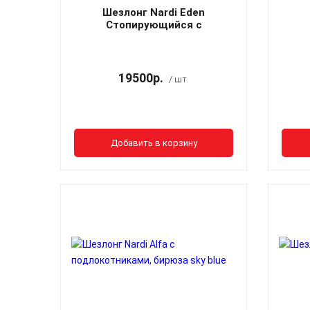
Шезлонг Nardi Eden
Стопирующийся c
подлокотниками, цветной каркас
п
антрацит
19500р.
/ шт.
Добавить в корзину