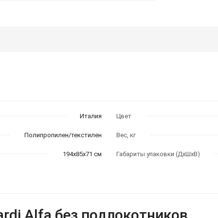
Италия
Цвет
Полипропилен/текстилен
Вес, кг
194х85х71 см
Габариты упаковки (ДхШхВ)
rdi Alfa без подлокотников