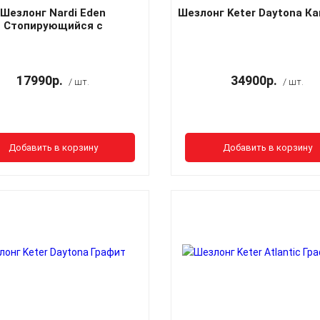
Шезлонг Nardi Eden
Шезлонг Keter Daytona К
Стопирующийся c
одлокотниками белый
17990р.
34900р.
/ шт.
/ шт.
Добавить в корзину
Добавить в корзину