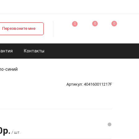
0
0
0
Перезвоните мне
рантия
Контакты
ло-синий
Артикул:
404160011217F
0р.
/ шт.