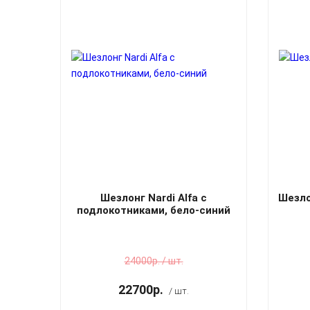
Шезлонг Nardi Alfa с
Шезло
подлокотниками, бело-синий
24000р. / шт.
22700р.
/ шт.