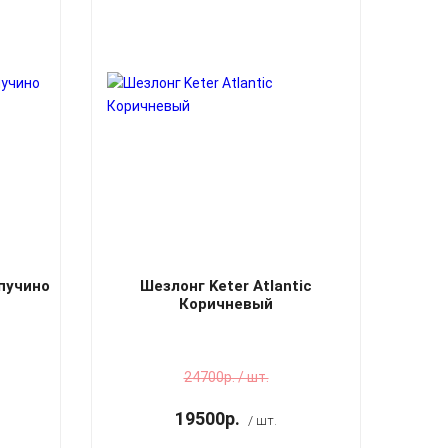
апучино
Шезлонг Keter Atlantic
Коричневый
24700р. / шт.
19500р.
/ шт.