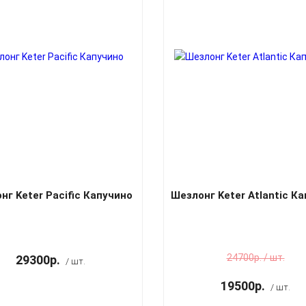
нг Keter Pacific Капучино
Шезлонг Keter Atlantic К
24700р. / шт.
29300р.
/ шт.
19500р.
/ шт.