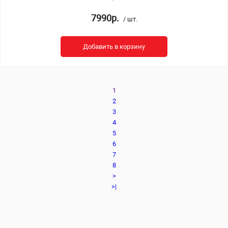
7990р.
/ шт.
Добавить в корзину
1
2
3
4
5
6
7
8
>
>|