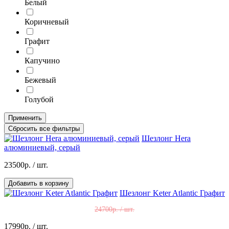
Белый
Коричневый
Графит
Капучино
Бежевый
Голубой
Применить
Сбросить все фильтры
Шезлонг Hera
алюминиевый, серый
23500р.
/ шт.
Добавить в корзину
Шезлонг Keter Atlantic Графит
24700р. / шт.
17990р.
/ шт.