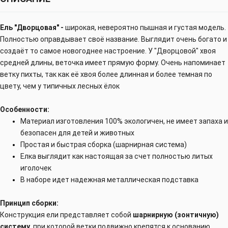
Ель "Дворцовая" -
ш
ирокая, невероятно пышная и густая модель.
Полностью оправдывает своё название. Выглядит очень богато и
создаёт то самое новогоднее настроение. У "Дворцовой" хвоя
средней длины, веточка имеет прямую форму. Очень напоминает
ветку пихты, так как её хвоя более длинная и более темная по
цвету, чем у типичных лесных ёлок
Особенности:
Материал изготовления 100% экологичен, не имеет запаха и
безопасен для детей и животных
Простая и быстрая сборка (шарнирная система)
Елка выглядит как настоящая за счет полностью литых
иголочек
В наборе идет надежная металлическая подставка
Принцип сборки:
Конструкция ели представляет собой
шарнирную (зонтичную)
систему
, при которой ветки подвижно крепятся к основанию