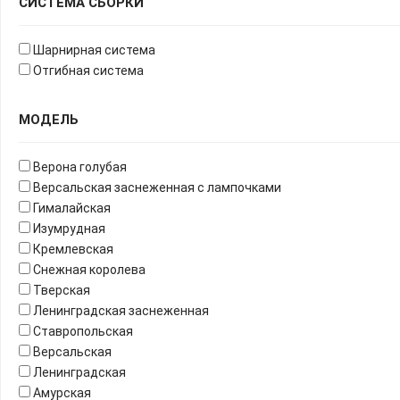
СИСТЕМА СБОРКИ
Шарнирная система
Отгибная система
МОДЕЛЬ
Верона голубая
Версальская заснеженная с лампочками
Гималайская
Изумрудная
Кремлевская
Снежная королева
Тверская
Ленинградская заснеженная
Ставропольская
Версальская
Ленинградская
Амурская