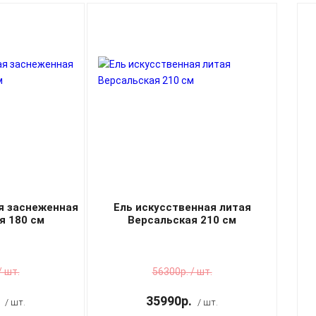
я заснеженная
Ель искусственная литая
я 180 см
Версальская 210 см
/ шт.
56300р. / шт.
35990р.
/ шт.
/ шт.