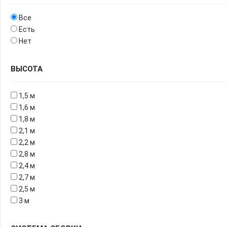
Все
Есть
Нет
ВЫСОТА
1,5 м
1,6 м
1,8 м
2,1 м
2,2 м
2,8 м
2,4 м
2,7 м
2,5 м
3 м