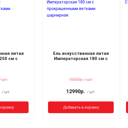
нная литая
Ель искусственная литая
250 см с
Императорская 180 см с
и ветками
прокрашенными ветками
ная
шарнирная
/ шт.
18300р. / шт.
12990р.
/ шт.
/ шт.
корзину
Добавить в корзину