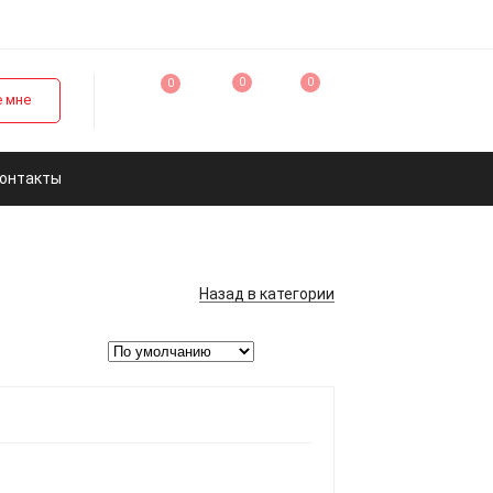
0
0
0
 мне
онтакты
Назад
в категории