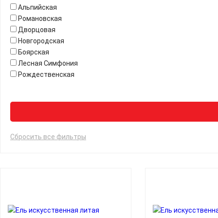
Альпийская
Романовская
Дворцовая
Новгородская
Боярская
Лесная Симфония
Рождественская
Сбросить все фильтры