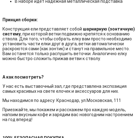
В наборе идет надежная металлическая подставка
Принцип сборки:
Конструкция ели представляет собой
шарнирную (зонтичную)
систему
, при которой ветки подвижно крепятся к основанию
ствола. Для того, чтобы
собрать елку вам просто необходимо
установить части елки друг в друга, ветки автоматически
раскроются сами (как зонтик) и станут на правильное
место.
Вам останется только распушить веточки. Аналогично елку
можно быстро сложить прижав ветви к стволу.
А как посмотреть?
У нас есть выставочный зал, где представлена экспозиция
самых красивых на свете елочек и аксессуаров для них.
Мы находимся по адресу: Краснодар, ул.Московская, 111
Приезжайте, мы покажем и расскажем про каждую модель,
напоим вкусным кофе и зарядим вас новогодним настроением
на год вперед!
100% БЕЗОПАСНАЯ ПОКУПКА