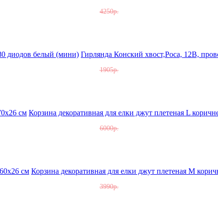
4250р.
Гирлянда Конский хвост,Роса, 12В, пров
1905р.
Корзина декоративная для елки джут плетеная L коричн
6000р.
Корзина декоративная для елки джут плетеная M корич
3990р.