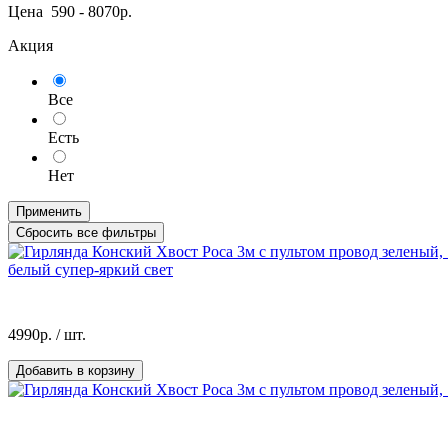
Цена
590
-
8070
р.
Акция
Все
Есть
Нет
Применить
Сбросить все фильтры
белый супер-яркий свет
4990р.
/ шт.
Добавить в корзину