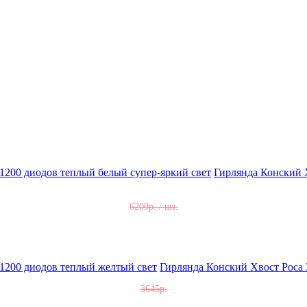
Гирлянда Конский Х
6200р. / шт.
Гирлянда Конский Хвост Роса 
3645р.