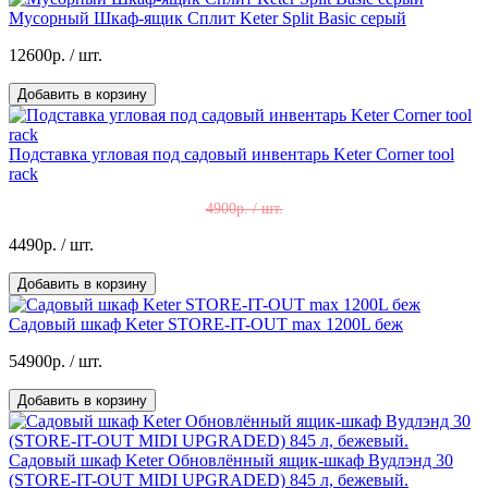
Мусорный Шкаф-ящик Сплит Keter Split Basic серый
12600р.
/ шт.
Добавить в корзину
Подставка угловая под садовый инвентарь Keter Corner tool
rack
4900р. / шт.
4490р.
/ шт.
Добавить в корзину
Садовый шкаф Keter STORE-IT-OUT max 1200L беж
54900р.
/ шт.
Добавить в корзину
Садовый шкаф Keter Обновлённый ящик-шкаф Вудлэнд 30
(STORE-IT-OUT MIDI UPGRADED) 845 л, бежевый.