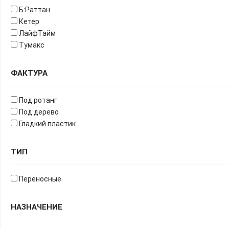
Б:Раттан
Кетер
ЛайфТайм
Тумакс
ФАКТУРА
Под ротанг
Под дерево
Гладкий пластик
ТИП
Переносные
НАЗНАЧЕНИЕ