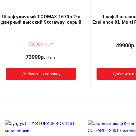
Шкаф уличный TOOMAX 1670л 2-х
Шкаф Эксэлэнс
дверный высокий Storaway, серый
Exellence XL Multi
(крыша антрацит) top10
беж
76000р. / шт.
49900р.
73990р.
/ шт.
Добавить в корзину
Добавить в 