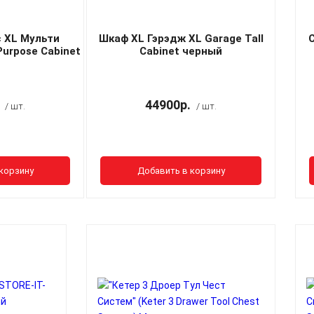
 XL Мульти
Шкаф XL Гэрэдж XL Garage Tall
С
 Purpose Cabinet
Cabinet черный
44900р.
/ шт.
/ шт.
корзину
Добавить в корзину