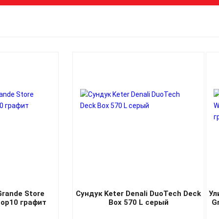
rande Store
Сундук Keter Denali DuoTech Deck
Ул
top10 графит
Box 570 L серый
G