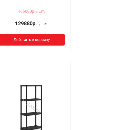
166000р. / шт.
129880р.
/ шт.
Добавить в корзину