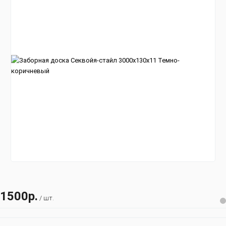
1500р.
/ шт.