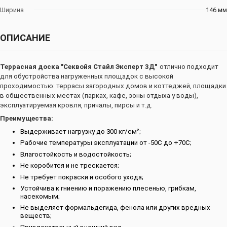
Ширина
146 мм
ОПИСАНИЕ
Террасная доска "Секвойя Стайл Эксперт 3Д"
отлично подходит
для обустройства
нагруженных площадок с высокой
проходимостью: террасы загородных домов и коттеджей, площадки
в общественных местах (парках, кафе, зоны отдыха у воды),
эксплуатируемая кровля, причалы, пирсы и т.д.
Преимущества:
Выдерживает нагрузку до 300 кг/см²;
Рабочие температуры эксплуатации от -50С до +70С;
Влагостойкость и водостойкость;
Не коробится и не трескается;
Не требует покраски и особого ухода;
Устойчива к гниению и поражению плесенью, грибкам,
насекомым;
Не выделяет формальдегида, фенола или других вредных
веществ;