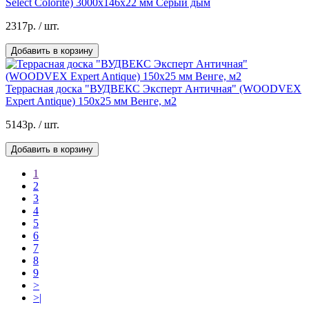
Select Colorite) 3000х146х22 мм Серый дым
2317р.
/ шт.
Добавить в корзину
Террасная доска "ВУДВЕКС Эксперт Античная" (WOODVEX
Expert Antique) 150х25 мм Венге, м2
5143р.
/ шт.
Добавить в корзину
1
2
3
4
5
6
7
8
9
>
>|