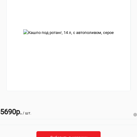
5690р.
/ шт.