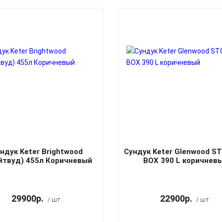
ндук Keter Brightwood
Сундук Keter Glenwood S
йтвуд) 455л Коричневый
BOX 390 L коричнев
29900р.
22900р.
/ шт.
/ шт.