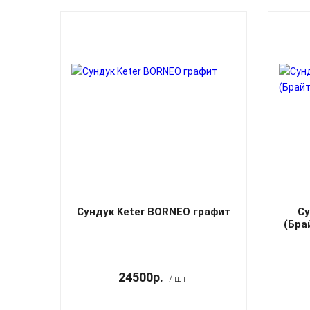
Сундук Keter BORNEO графит
Су
(Бра
24500р.
/ шт.