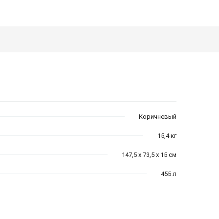
Коричневый
15,4 кг
147,5 x 73,5 x 15 см
455 л