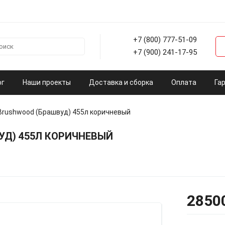
+7 (800) 777-51-09
+7 (900) 241-17-95
ог
Наши проекты
Доставка и сборка
Оплата
Га
 Brushwood (Брашвуд) 455л коричневый
УД) 455Л КОРИЧНЕВЫЙ
2850