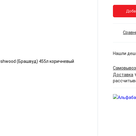
Доба
Сравн
Нашли деш
Самовывоз
Доставка
т
рассчитыв