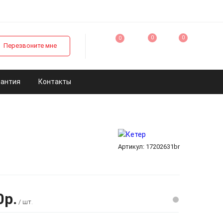
0
0
0
Перезвоните мне
рантия
Контакты
Артикул:
17202631br
0р.
/ шт.