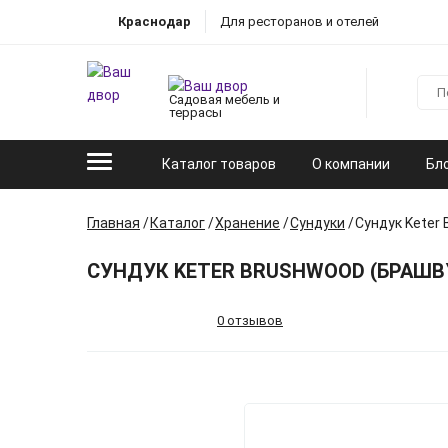
Краснодар
Для ресторанов и отелей
Садовая мебель и
террасы
Каталог товаров
О компании
Бл
Главная
Каталог
Хранение
Сундуки
Сундук Keter
СУНДУК KETER BRUSHWOOD (БРАШВ
0 отзывов