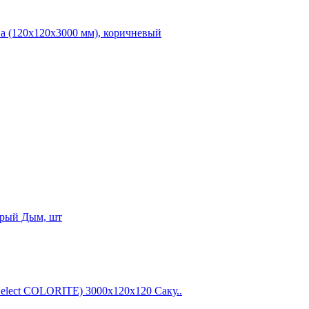
ва (120х120х3000 мм), коричневый
ерый Дым, шт
lect COLORITE) 3000х120х120 Саку..