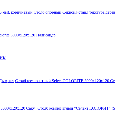
Столб опорный Секвойя-стайл текстура дере
olorite 3000х120х120 Палисандр
ТИК
Столб композитный Select COLORITE 3000х120х120 С
Столб композитный "Селект КОЛОРИТ" (Se