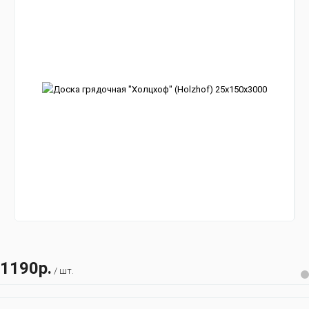
1190р.
/ шт.