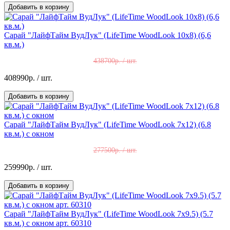
Добавить в корзину
Сарай "ЛайфТайм ВудЛук" (LifeTime WoodLook 10x8) (6,6
кв.м.)
438700р. / шт.
408990р.
/ шт.
Добавить в корзину
Сарай "ЛайфТайм ВудЛук" (LifeTime WoodLook 7x12) (6.8
кв.м.) с окном
277500р. / шт.
259990р.
/ шт.
Добавить в корзину
Сарай "ЛайфТайм ВудЛук" (LifeTime WoodLook 7x9.5) (5.7
кв.м.) с окном арт. 60310