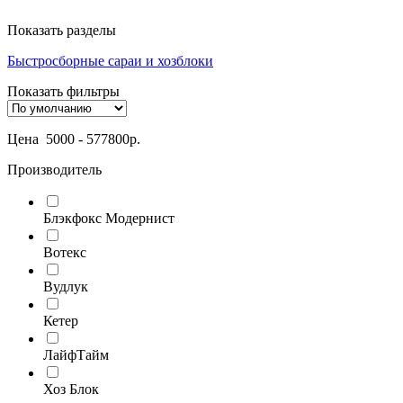
Показать разделы
Быстросборные сараи и хозблоки
Показать фильтры
Цена
5000
-
577800
р.
Производитель
Блэкфокс Модернист
Вотекс
Вудлук
Кетер
ЛайфТайм
Хоз Блок