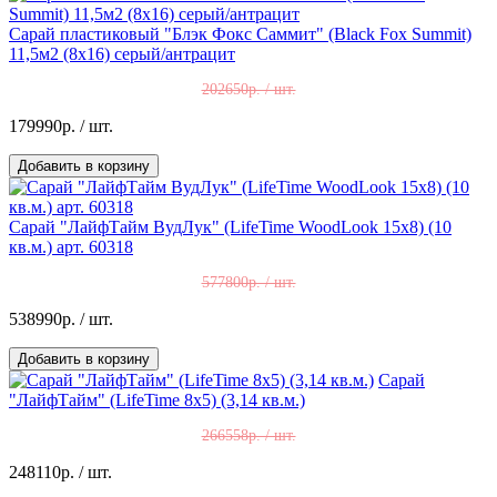
Сарай пластиковый "Блэк Фокс Саммит" (Black Fox Summit)
11,5м2 (8x16) серый/антрацит
202650р. / шт.
179990р.
/ шт.
Добавить в корзину
Сарай "ЛайфТайм ВудЛук" (LifeTime WoodLook 15x8) (10
кв.м.) арт. 60318
577800р. / шт.
538990р.
/ шт.
Добавить в корзину
Сарай
"ЛайфТайм" (LifeTime 8х5) (3,14 кв.м.)
266558р. / шт.
248110р.
/ шт.