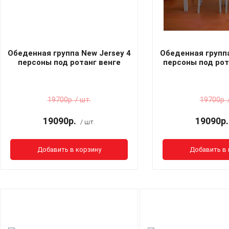
Обеденная группа New Jersey 4
Обеденная группа
персоны под ротанг венге
персоны под рот
19700р. / шт.
19700р. 
19090р.
19090р.
/ шт.
Добавить в корзину
Добавить в 