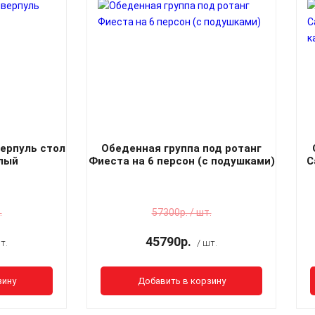
ерпуль стол
Обеденная группа под ротанг
елый
Фиеста на 6 персон (с подушками)
C
.
57300р. / шт.
45790р.
т.
/ шт.
зину
Добавить в корзину