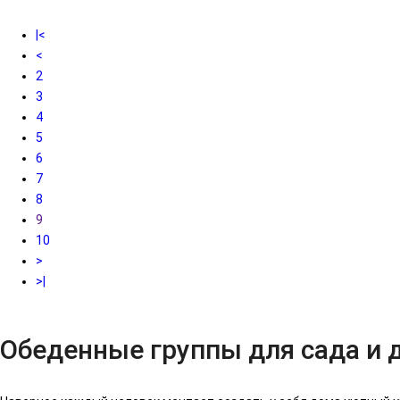
|<
<
2
3
4
5
6
7
8
9
10
>
>|
Обеденные группы для сада и 