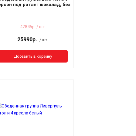
ерсон под ротанг шоколад, без
подушек
42845р. / шт.
25990р.
/ шт.
Добавить в корзину