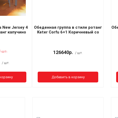
 New Jersey 4
Обеденная группа в стиле ротанг
Об
анг капучино
Keter Corfu 6+1 Коричневый со
столом Венеция
/ шт.
126640р.
/ шт.
/ шт.
корзину
Добавить в корзину