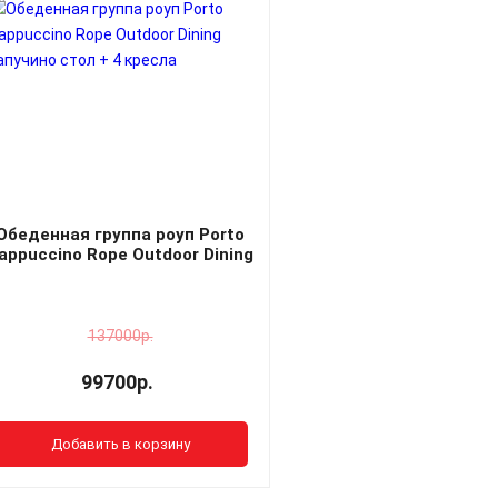
Обеденная группа роуп Porto
appuccino Rope Outdoor Dining
капучино стол + 4 кресла
137000р.
99700р.
Добавить в корзину