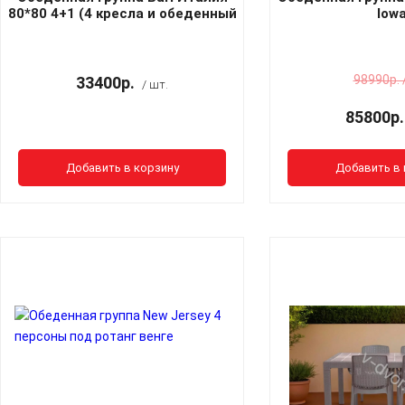
80*80 4+1 (4 кресла и обеденный
Iow
стол) графит без подушки
98990р. 
33400р.
/ шт.
85800р.
Добавить в корзину
Добавить в 