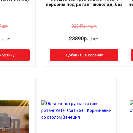
a
персоны под ротанг шоколад, без
п
подушек
/ шт.
32845р. / шт.
23890р.
/ шт.
/ шт.
корзину
Добавить в корзину