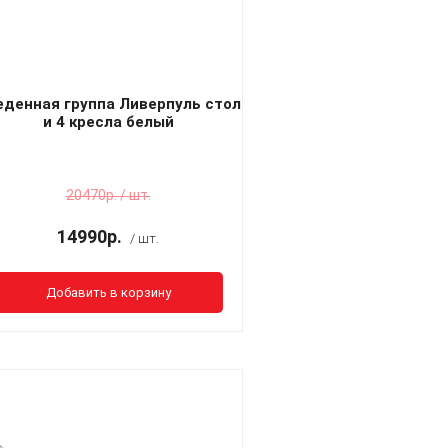
еденная группа Ливерпуль стол
и 4 кресла белый
20470р. / шт.
14990р.
/ шт.
Добавить в корзину