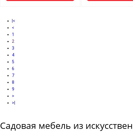
|<
<
1
2
3
4
5
6
7
8
9
>
>|
Садовая мебель из искусствен