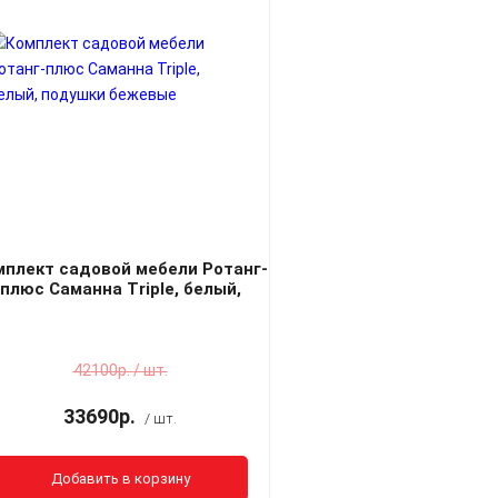
мплект садовой мебели Ротанг-
плюс Саманна Triple, белый,
подушки бежевые
42100р. / шт.
33690р.
/ шт.
Добавить в корзину