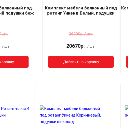
балконный под
Комплект мебели балконный под
Ко
ый подушки беж
ротанг Уикенд Белый, подушки
шоколад
/ шт.
26300р. / шт.
20670р.
/ шт.
/ шт.
корзину
Добавить в корзину