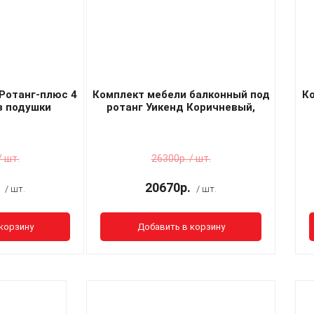
Ротанг-плюс 4
Комплект мебели балконный под
К
з подушки
ротанг Уикенд Коричневый,
подушки шоколад
/ шт.
26300р. / шт.
20670р.
/ шт.
/ шт.
корзину
Добавить в корзину