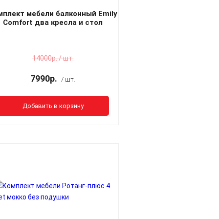
мплект мебели балконный Emily
Comfort два кресла и стол
Коричневый без подушек
14000р. / шт.
7990р.
/ шт.
Добавить в корзину