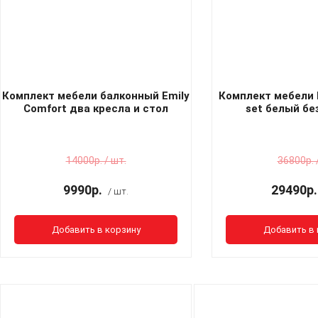
Комплект мебели балконный Emily
Комплект мебели 
Comfort два кресла и стол
set белый бе
Капучино без подушек
14000р. / шт.
36800р. 
9990р.
29490р.
/ шт.
Добавить в корзину
Добавить в 