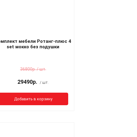
омплект мебели Ротанг-плюс 4
set мокко без подушки
36800р. / шт.
29490р.
/ шт.
Добавить в корзину