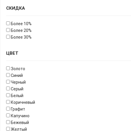
СКИДКА
Более 10%
Более 20%
Более 30%
ЦВЕТ
Золото
Синий
Черный
Серый
Белый
Коричневый
Графит
Капучино
Бежевый
Желтый