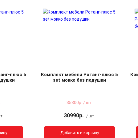
анг-плюс 5
Комплект мебели Ротанг-плюс 5
Ко
одушки
set мокко без подушки
.
35300р. / шт.
30990р.
т.
/ шт.
зину
Добавить в корзину