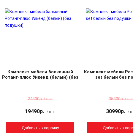
Комплект мебели балконный
Комплект мебели Рот
Ротанг-плюс Уикенд (белый) (без
set белый без п
подушки)
24300р. / шт.
35300р. / шт
19490р.
30990р.
/ шт.
/ ш
Добавить в корзину
Добавить в кор