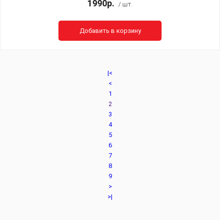
1990р.
/ шт.
Добавить в корзину
|<
<
1
2
3
4
5
6
7
8
9
>
>|