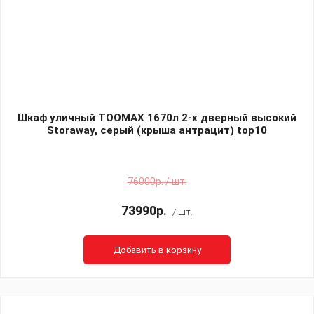
Шкаф уличный TOOMAX 1670л 2-х дверный высокий
Storaway, серый (крыша антрацит) top10
76000р. / шт.
73990р.
/ шт.
Добавить в корзину