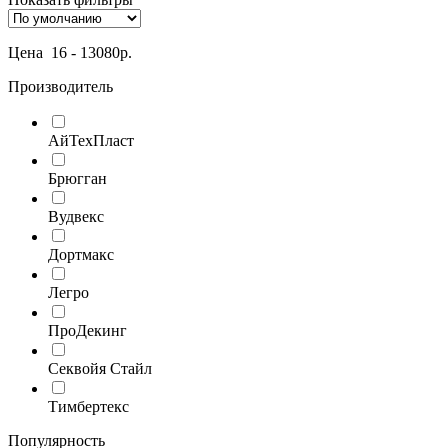
Цена
16
-
13080
р.
Производитель
АйТехПласт
Брюгган
Вудвекс
Дортмакс
Легро
ПроДекинг
Секвойя Стайл
Тимбертекс
Популярность