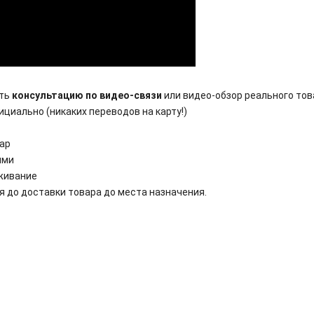
ить
консультацию по видео-связи
или видео-обзор реального това
ициально (никаких переводов на карту!)
вар
ями
живание
 до доставки товара до места назначения.