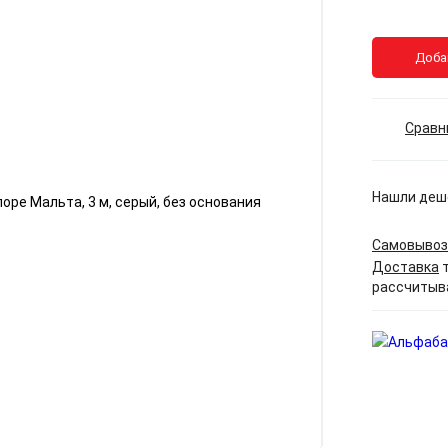
Доба
Сравн
Нашли деш
Самовывоз
Доставка
т
рассчитыв