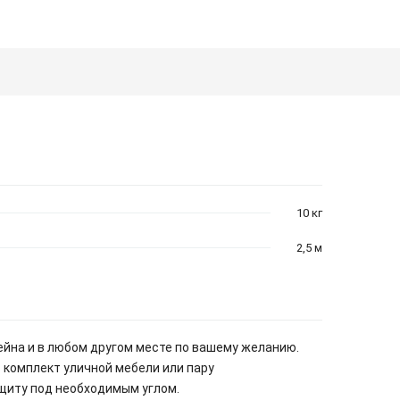
10 кг
2,5 м
ейна и в любом другом месте по вашему желанию.
 комплект уличной мебели или пару
щиту под необходимым углом.