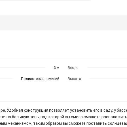
3 м
Вес, кг
Полиэстер/алюминий
Высота
е. Удобная конструкция позволяет установить его в саду, у басс
аточно большую тень, под которой вы смело сможете расположить
ым механизмом, таким образом вы сможете поставить солнцеза