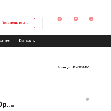
0
0
0
Перезвоните мне
рантия
Контакты
Артикул:
НФ-0001461
0р.
/ шт.